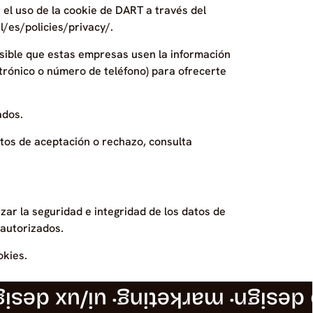
 el uso de la cookie de DART a través del
l/es/policies/privacy/.
osible que estas empresas usen la información
ectrónico o número de teléfono) para ofrecerte
ados.
ntos de aceptación o rechazo, consulta
ar la seguridad e integridad de los datos de
 autorizados.
okies.
ui/ux design
· marketing
· web d